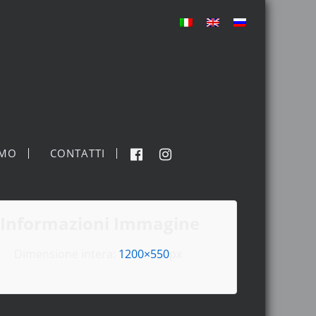
MO
CONTATTI
Informazioni Immagine
Dimensione intera:
1200×550
px