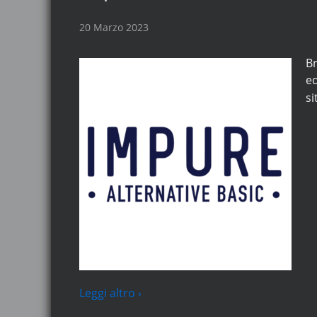
20 Marzo 2023
Br
ed
si
Leggi altro ›