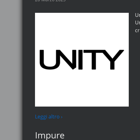
Un
Un
cr
Leggi altro ›
Impure