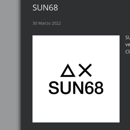
SUN68
30 Marzo 2022
SU
ve
Cl