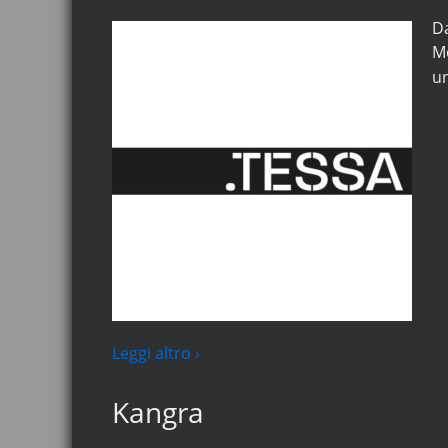
Da
Mo
un
Leggi altro ›
Kangra