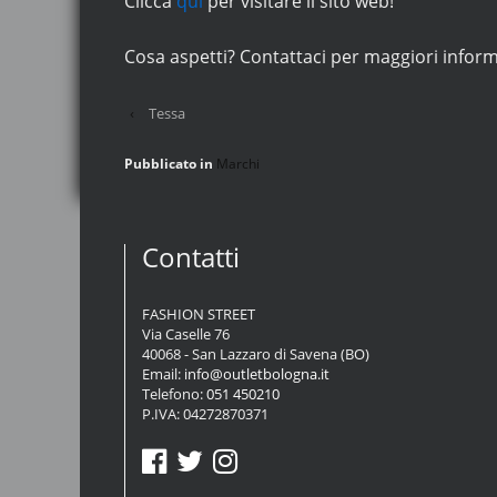
Clicca
qui
per visitare il sito web!
Cosa aspetti? Contattaci per maggiori inform
‹
Tessa
Pubblicato in
Marchi
Contatti
FASHION STREET
Via Caselle 76
40068 - San Lazzaro di Savena (BO)
Email:
info@outletbologna.it
Telefono:
051 450210
P.IVA: 04272870371