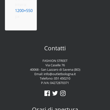
intera:
1200×550
px
Contatti
FASHION STREET
Via Caselle 76
40068 - San Lazzaro di Savena (BO)
Email:
info@outletbologna.it
Telefono:
051 450210
P.IVA: 04272870371
Orari di apertura