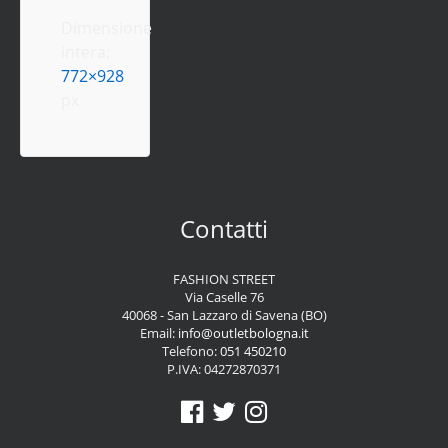
Dimensione
intera:
772×928
px
Contatti
FASHION STREET
Via Caselle 76
40068 - San Lazzaro di Savena (BO)
Email:
info@outletbologna.it
Telefono:
051 450210
P.IVA: 04272870371