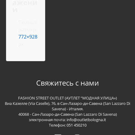
ажени
и
Полный
размер:
772×928
px
Свяжитесь с нами
FASHION STREET OUTLET (АУТЛЕТ “МОДНАЯ УЛИЦА»)
Виа Казелле (Via Caselle), 76, в Сан-Лазаро-ди-Савена (San Lazzaro Di
Savena) - Италия.
40068 - Сан-Лазаро-ди-Савена (San Lazzaro Di Savena)
электронная почта:
info@outletbologna.it
Телефон:
051 450210