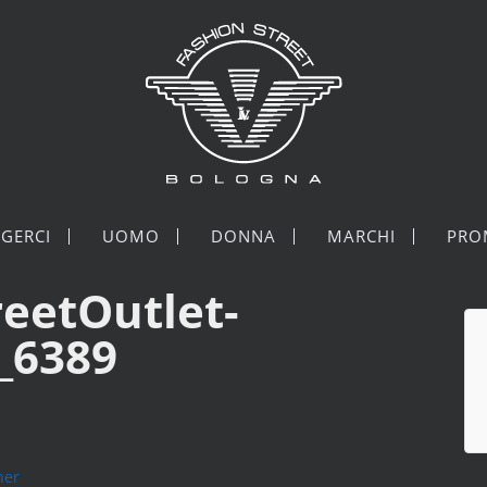
GERCI
UOMO
DONNA
MARCHI
PRO
reetOutlet-
_6389
ner