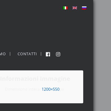
MO
CONTATTI
Informazioni Immagine
Dimensione intera:
1200×550
px