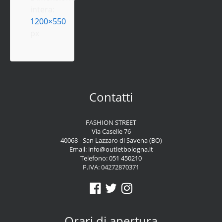
intera:
1200×550
px
Contatti
FASHION STREET
Via Caselle 76
40068 - San Lazzaro di Savena (BO)
Email:
info@outletbologna.it
Telefono:
051 450210
P.IVA: 04272870371
Orari di apertura