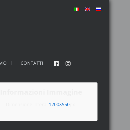
MO
CONTATTI
Informazioni Immagine
Dimensione intera:
1200×550
px