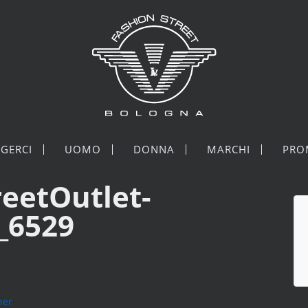
GERCI
UOMO
DONNA
MARCHI
PRO
reetOutlet-
_6529
ner