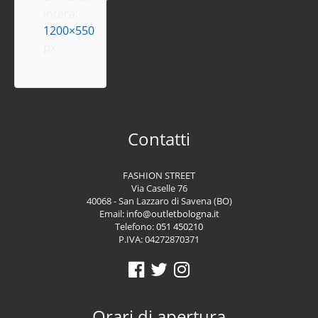
intera:
1200×550
px
Contatti
FASHION STREET
Via Caselle 76
40068 - San Lazzaro di Savena (BO)
Email:
info@outletbologna.it
Telefono:
051 450210
P.IVA: 04272870371
Orari di apertura