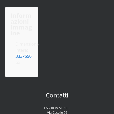
Inform
azioni
Immag
ine
Dimensione
intera:
333×550
px
Contatti
FASHION STREET
Via Caselle 76