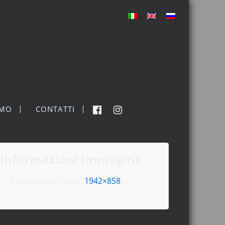
MO
CONTATTI
Informazioni Immagine
Dimensione intera:
1942×858
px