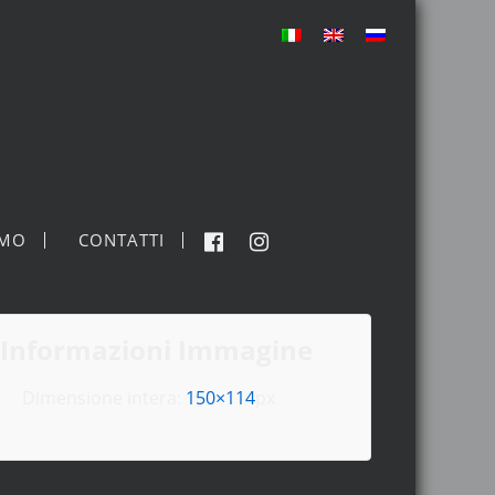
MO
CONTATTI
Informazioni Immagine
Dimensione intera:
150×114
px