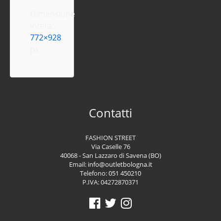
Dimensione
intera:
772×928
px
Contatti
FASHION STREET
Via Caselle 76
40068 - San Lazzaro di Savena (BO)
Email:
info@outletbologna.it
Telefono:
051 450210
P.IVA: 04272870371