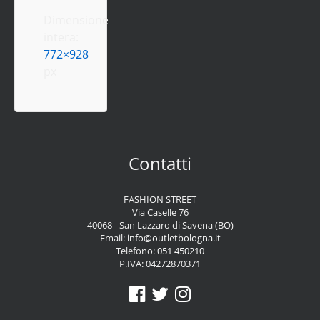
Dimensione
intera:
772×928
px
Contatti
FASHION STREET
Via Caselle 76
40068 - San Lazzaro di Savena (BO)
Email:
info@outletbologna.it
Telefono:
051 450210
P.IVA: 04272870371