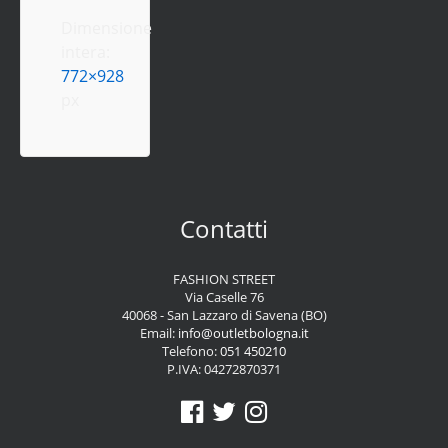
Dimensione
intera:
772×928
px
Contatti
FASHION STREET
Via Caselle 76
40068 - San Lazzaro di Savena (BO)
Email:
info@outletbologna.it
Telefono:
051 450210
P.IVA: 04272870371