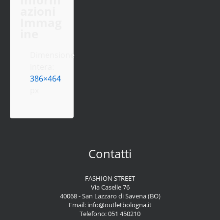
azioni
Immag
ine
Dimensione
intera:
386×464
px
Contatti
FASHION STREET
Via Caselle 76
40068 - San Lazzaro di Savena (BO)
Email:
info@outletbologna.it
Telefono:
051 450210