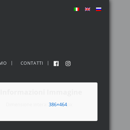
MO
CONTATTI
Informazioni Immagine
Dimensione intera:
386×464
px