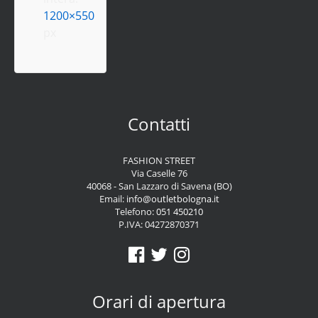
1200×550
px
Contatti
FASHION STREET
Via Caselle 76
40068 - San Lazzaro di Savena (BO)
Email:
info@outletbologna.it
Telefono:
051 450210
P.IVA: 04272870371
Orari di apertura