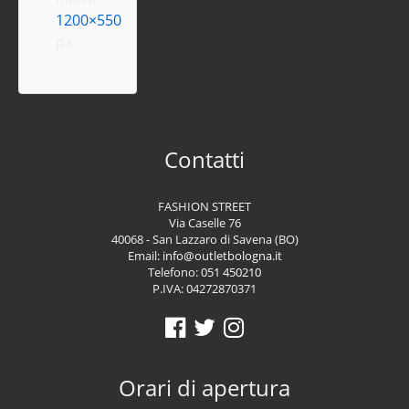
1200×550
px
Contatti
FASHION STREET
Via Caselle 76
40068 - San Lazzaro di Savena (BO)
Email:
info@outletbologna.it
Telefono:
051 450210
P.IVA: 04272870371
Orari di apertura