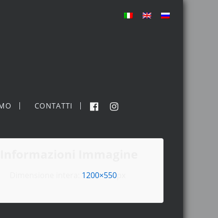
MO
CONTATTI
Informazioni Immagine
Dimensione intera:
1200×550
px