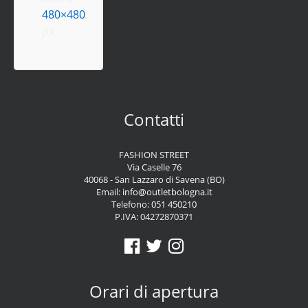
480×480
px
Contatti
FASHION STREET
Via Caselle 76
40068 - San Lazzaro di Savena (BO)
Email:
info@outletbologna.it
Telefono:
051 450210
P.IVA: 04272870371
Orari di apertura