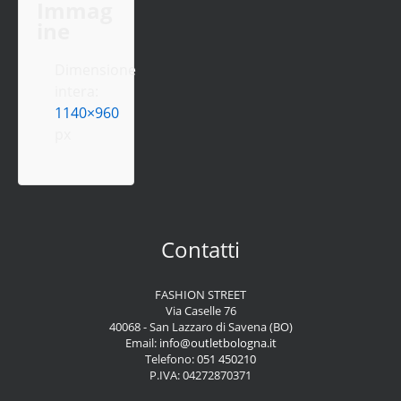
Immag
ine
Dimensione
intera:
1140×960
px
Contatti
FASHION STREET
Via Caselle 76
40068 - San Lazzaro di Savena (BO)
Email:
info@outletbologna.it
Telefono:
051 450210
P.IVA: 04272870371