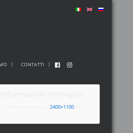
MO
CONTATTI
Informazioni Immagine
Dimensione intera:
2400×1100
px