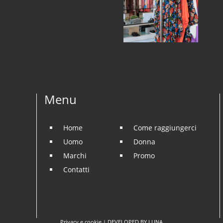
Menu
Home
Come raggiungerci
Uomo
Donna
Marchi
Promo
Contatti
Privacy e cookie
| DEVELOPED BY
LUNA