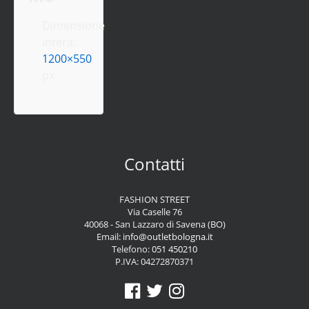
Dimensione
intera:
1200×550
px
Contatti
FASHION STREET
Via Caselle 76
40068 - San Lazzaro di Savena (BO)
Email:
info@outletbologna.it
Telefono:
051 450210
P.IVA: 04272870371