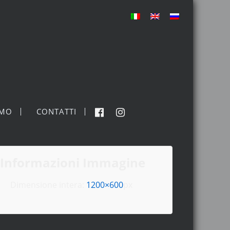
MO
CONTATTI
Informazioni Immagine
Dimensione intera:
1200×600
px