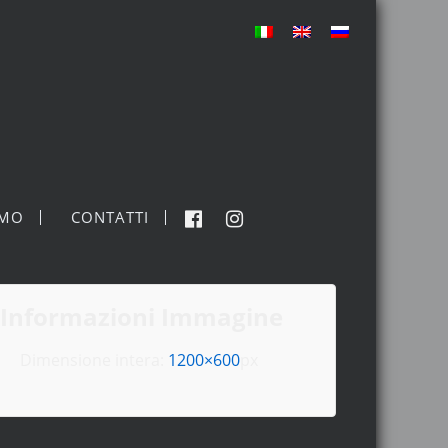
MO
CONTATTI
Informazioni Immagine
Dimensione intera:
1200×600
px