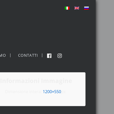
MO
CONTATTI
Informazioni Immagine
Dimensione intera:
1200×550
px