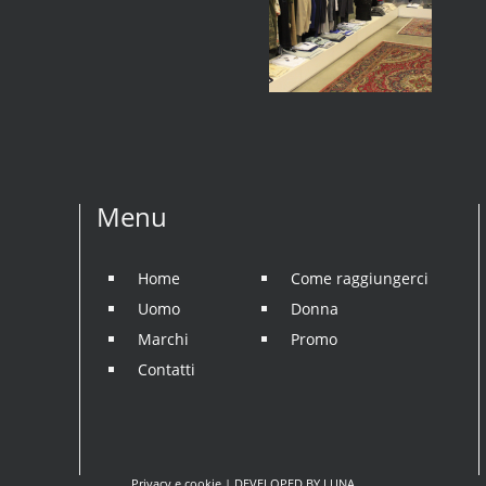
Menu
Home
Come raggiungerci
Uomo
Donna
Marchi
Promo
Contatti
Privacy e cookie
| DEVELOPED BY
LUNA