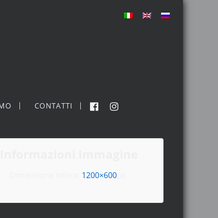
MO
CONTATTI
Informazioni Immagine
Dimensione intera:
1200×600
px