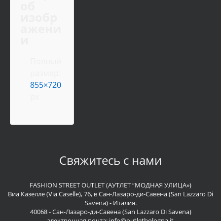
об
изобр
ажени
и
Полный
размер:
855×720
px
Свяжитесь с нами
FASHION STREET OUTLET (АУТЛЕТ “МОДНАЯ УЛИЦА»)
Виа Казелле (Via Caselle), 76, в Сан-Лазаро-ди-Савена (San Lazzaro Di
Savena) - Италия.
40068 - Сан-Лазаро-ди-Савена (San Lazzaro Di Savena)
электронная почта:
info@outletbologna.it