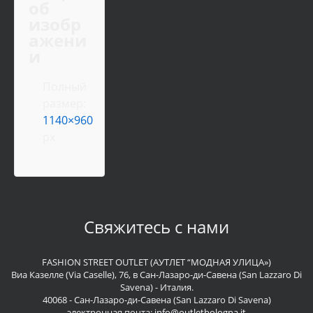
об
изобр
ажени
и
Полный
размер:
1140×960
px
Свяжитесь с нами
FASHION STREET OUTLET (АУТЛЕТ “МОДНАЯ УЛИЦА»)
Виа Казелле (Via Caselle), 76, в Сан-Лазаро-ди-Савена (San Lazzaro Di
Savena) - Италия.
40068 - Сан-Лазаро-ди-Савена (San Lazzaro Di Savena)
электронная почта:
info@outletbologna.it