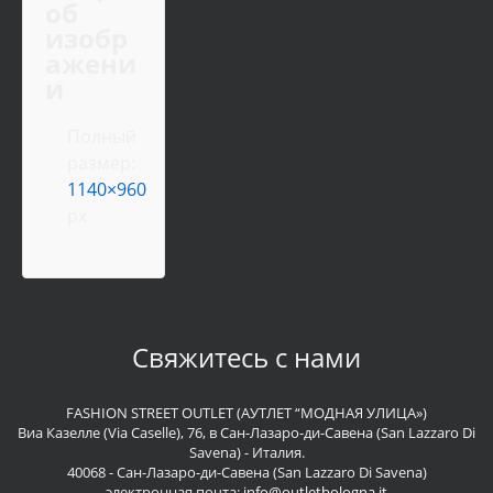
об
изобр
ажени
и
Полный
размер:
1140×960
px
Свяжитесь с нами
FASHION STREET OUTLET (АУТЛЕТ “МОДНАЯ УЛИЦА»)
Виа Казелле (Via Caselle), 76, в Сан-Лазаро-ди-Савена (San Lazzaro Di
Savena) - Италия.
40068 - Сан-Лазаро-ди-Савена (San Lazzaro Di Savena)
электронная почта:
info@outletbologna.it