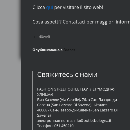
Clicca
qui
per visitare il sito web!
Cosa aspetti? Contattaci per maggiori inform
‹
40weft
Опубликовано в
Brands
Свяжитесь с нами
FASHION STREET OUTLET (АУТЛЕТ “МОДНАЯ
УЛИЦА»)
Виа Казелле (Via Caselle), 76, в Сан-Лазаро-ди-
Савена (San Lazzaro Di Savena) - Италия.
40068 - Сан-Лазаро-ди-Савена (San Lazzaro Di
Savena)
электронная почта:
info@outletbologna.it
Телефон:
051 450210