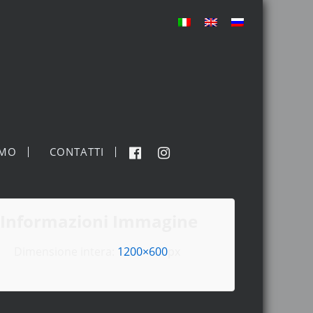
MO
CONTATTI
Informazioni Immagine
Dimensione intera:
1200×600
px