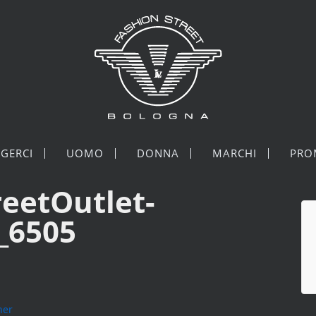
GERCI
UOMO
DONNA
MARCHI
PRO
reetOutlet-
_6505
ner