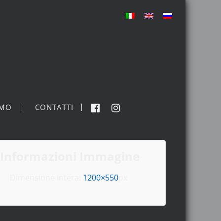
MO
CONTATTI
Informazioni Immagine
Dimensione intera:
1200×550
px