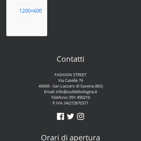
intera:
1200×600
px
Contatti
FASHION STREET
Via Caselle 76
40068 - San Lazzaro di Savena (BO)
Email:
info@outletbologna.it
Telefono:
051 450210
P.IVA: 04272870371
Orari di apertura