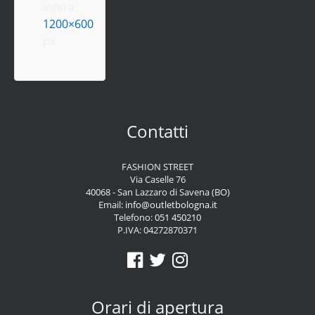
intera:
1200×600
px
Contatti
FASHION STREET
Via Caselle 76
40068 - San Lazzaro di Savena (BO)
Email:
info@outletbologna.it
Telefono:
051 450210
P.IVA: 04272870371
Orari di apertura