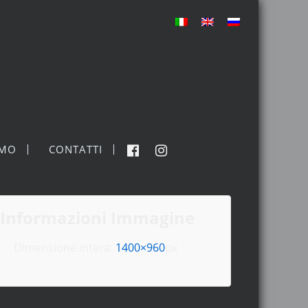
MO
CONTATTI
Informazioni Immagine
Dimensione intera:
1400×960
px