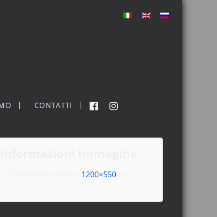
MO
CONTATTI
Informazioni Immagine
Dimensione intera:
1200×550
px