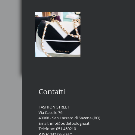
Contatti
FASHION STREET
Via Caselle 76
40068 - San Lazzaro di Savena (BO)
Email:
info@outletbologna.it
Telefono:
051 450210
P.IVA: 04272870371