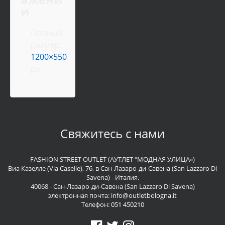
и
Полный
размер:
1200×550
px
Свяжитесь с нами
FASHION STREET OUTLET (АУТЛЕТ “МОДНАЯ УЛИЦА»)
Виа Казелле (Via Caselle), 76, в Сан-Лазаро-ди-Савена (San Lazzaro Di
Savena) - Италия.
40068 - Сан-Лазаро-ди-Савена (San Lazzaro Di Savena)
электронная почта:
info@outletbologna.it
Телефон:
051 450210