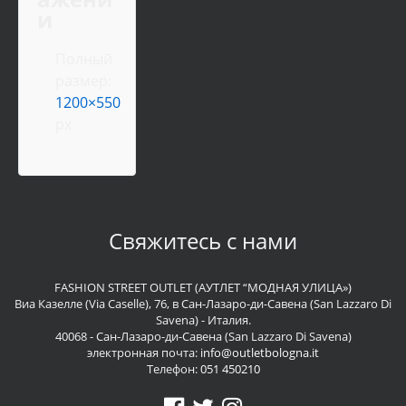
и
Полный
размер:
1200×550
px
Свяжитесь с нами
FASHION STREET OUTLET (АУТЛЕТ “МОДНАЯ УЛИЦА»)
Виа Казелле (Via Caselle), 76, в Сан-Лазаро-ди-Савена (San Lazzaro Di
Savena) - Италия.
40068 - Сан-Лазаро-ди-Савена (San Lazzaro Di Savena)
электронная почта:
info@outletbologna.it
Телефон:
051 450210