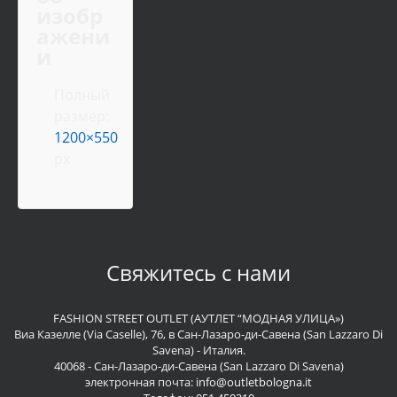
изобр
ажени
и
Полный
размер:
1200×550
px
Свяжитесь с нами
FASHION STREET OUTLET (АУТЛЕТ “МОДНАЯ УЛИЦА»)
Виа Казелле (Via Caselle), 76, в Сан-Лазаро-ди-Савена (San Lazzaro Di
Savena) - Италия.
40068 - Сан-Лазаро-ди-Савена (San Lazzaro Di Savena)
электронная почта:
info@outletbologna.it