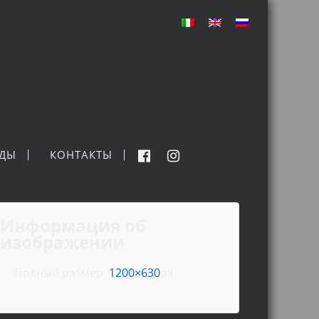
НДЫ
КОНТАКТЫ
Информация об
изображении
Полный размер:
1200×630
px