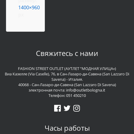
размер:
1400×960
px
Свяжитесь с нами
FASHION STREET OUTLET (АУТЛЕТ “МОДНАЯ УЛИЦА»)
Виа Казелле (Via Caselle), 76, в Сан-Лазаро-ди-Савена (San Lazzaro Di
Savena) - Италия.
40068 - Сан-Лазаро-ди-Савена (San Lazzaro Di Savena)
электронная почта:
info@outletbologna.it
Телефон:
051 450210
Часы работы