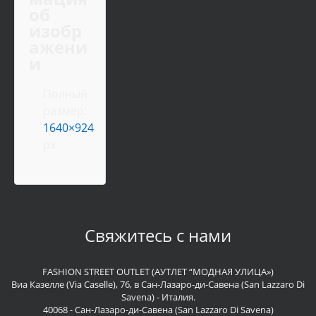
об
изобр
ажени
и
Полный
размер:
1640×924
px
Свяжитесь с нами
FASHION STREET OUTLET (АУТЛЕТ “МОДНАЯ УЛИЦА»)
Виа Казелле (Via Caselle), 76, в Сан-Лазаро-ди-Савена (San Lazzaro Di
Savena) - Италия.
40068 - Сан-Лазаро-ди-Савена (San Lazzaro Di Savena)