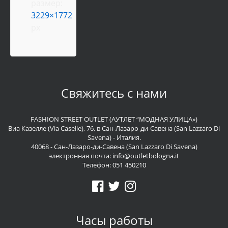
размер:
3229×1772
px
Свяжитесь с нами
FASHION STREET OUTLET (АУТЛЕТ “МОДНАЯ УЛИЦА»)
Виа Казелле (Via Caselle), 76, в Сан-Лазаро-ди-Савена (San Lazzaro Di
Savena) - Италия.
40068 - Сан-Лазаро-ди-Савена (San Lazzaro Di Savena)
электронная почта:
info@outletbologna.it
Телефон:
051 450210
Часы работы