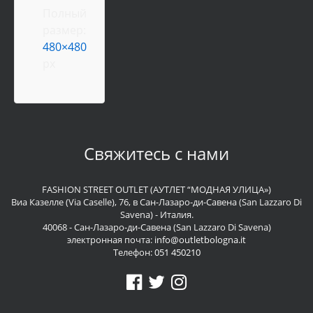
Полный
размер:
480×480
px
Свяжитесь с нами
FASHION STREET OUTLET (АУТЛЕТ “МОДНАЯ УЛИЦА»)
Виа Казелле (Via Caselle), 76, в Сан-Лазаро-ди-Савена (San Lazzaro Di
Savena) - Италия.
40068 - Сан-Лазаро-ди-Савена (San Lazzaro Di Savena)
электронная почта:
info@outletbologna.it
Телефон:
051 450210