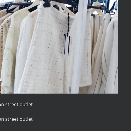
n street outlet
n street outlet