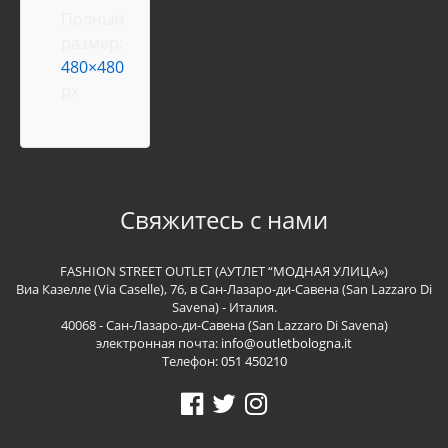
Полный
размер:
480×480
px
Свяжитесь с нами
FASHION STREET OUTLET (АУТЛЕТ “МОДНАЯ УЛИЦА»)
Виа Казелле (Via Caselle), 76, в Сан-Лазаро-ди-Савена (San Lazzaro Di
Savena) - Италия.
40068 - Сан-Лазаро-ди-Савена (San Lazzaro Di Savena)
электронная почта:
info@outletbologna.it
Телефон:
051 450210