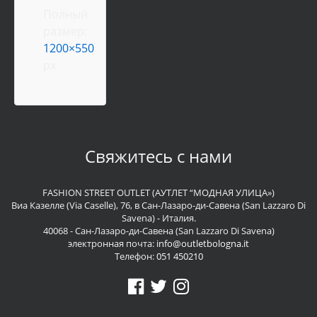
Полный
размер:
1200×550
px
Свяжитесь с нами
FASHION STREET OUTLET (АУТЛЕТ “МОДНАЯ УЛИЦА»)
Виа Казелле (Via Caselle), 76, в Сан-Лазаро-ди-Савена (San Lazzaro Di
Savena) - Италия.
40068 - Сан-Лазаро-ди-Савена (San Lazzaro Di Savena)
электронная почта:
info@outletbologna.it
Телефон:
051 450210